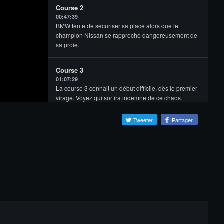
Course 2
00:47:39
BMW tente de sécuriser sa place alors que le
champion Nissan se rapproche dangereusement de
sa proie.
Course 3
01:07:29
La course 3 connait un début difficile, dès le premier
virage. Voyez qui sortira indemne de ce chaos.
Tweeter
Partager
Finale
01:35:38
La finale est un test qui met à l'épreuve la
coordination de l'équipe. Voyez qui est le premier
champion des séries 2019 !
Cérémonie du podium
02:19:15