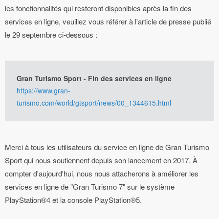
les fonctionnalités qui resteront disponibles après la fin des
services en ligne, veuillez vous référer à l'article de presse publié
le 29 septembre ci-dessous :
Gran Turismo Sport - Fin des services en ligne
https://www.gran-
turismo.com/world/gtsport/news/00_1344615.html
Merci à tous les utilisateurs du service en ligne de Gran Turismo
Sport qui nous soutiennent depuis son lancement en 2017. À
compter d'aujourd'hui, nous nous attacherons à améliorer les
services en ligne de "Gran Turismo 7" sur le système
PlayStation®4 et la console PlayStation®5.