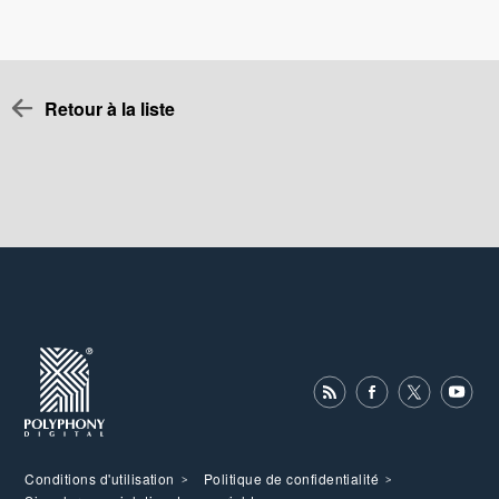
Retour à la liste
Conditions d'utilisation
Politique de confidentialité