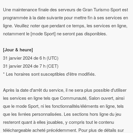
Une maintenance finale des serveurs de Gran Turismo Sport est
programmée à la date suivante pour mettre fin à ses services en
ligne. Veuillez noter que pendant ce temps, les services en ligne,
notamment le [mode Sport] ne seront pas disponibles.
[Jour & heure]
31 janvier 2024 de 6 h (UTC)
31 janvier 2024 de 7 h (CET)
* Les horaires sont susceptibles d'être modifiés.
Après la date d'arrêt du service, il ne sera plus possible d'utiliser
les services en ligne tels que Communauté, Salon ouvert, ainsi
que le mode Sport, ni les fonctionnalités/éléments en ligne, tels
que les livrées personnalisées. Les sections hors ligne du jeu
resteront quant à elles jouables, y compris tout le contenu
téléchargeable acheté précédemment. Pour plus de détails sur