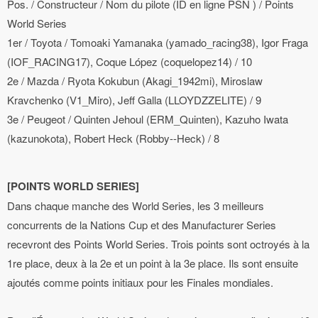
Pos. / Constructeur / Nom du pilote (ID en ligne PSN ) / Points
World Series
1er / Toyota / Tomoaki Yamanaka (yamado_racing38), Igor Fraga
(IOF_RACING17), Coque López (coquelopez14) / 10
2e / Mazda / Ryota Kokubun (Akagi_1942mi), Miroslaw
Kravchenko (V1_Miro), Jeff Galla (LLOYDZZELITE) / 9
3e / Peugeot / Quinten Jehoul (ERM_Quinten), Kazuho Iwata
(kazunokota), Robert Heck (Robby--Heck) / 8
[POINTS WORLD SERIES]
Dans chaque manche des World Series, les 3 meilleurs
concurrents de la Nations Cup et des Manufacturer Series
recevront des Points World Series. Trois points sont octroyés à la
1re place, deux à la 2e et un point à la 3e place. Ils sont ensuite
ajoutés comme points initiaux pour les Finales mondiales.