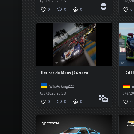
6/8/2026 20:15
6/8/20
0
0
0
0
Heures du Mans (24 часа)
„24 H
WhoAskingZZZ
m
6/8/2026 20:28
6/8/20
0
0
0
0