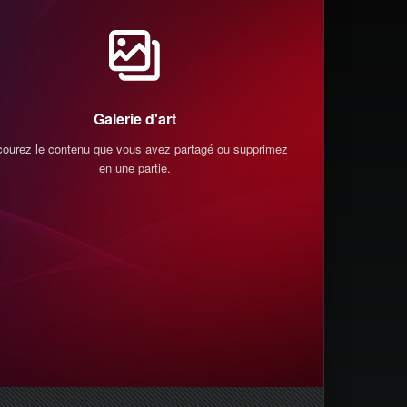
Galerie d'art
courez le contenu que vous avez partagé ou supprimez-
Vous pouvez vo
en une partie.
qui vous suiven