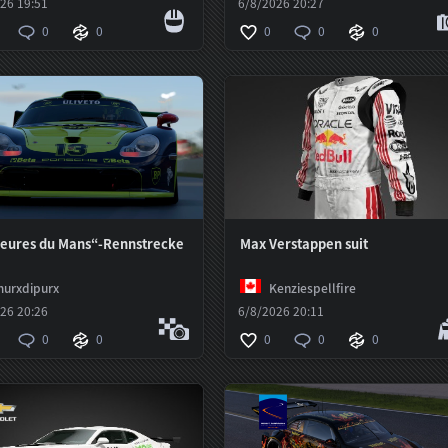
26 19:51
6/8/2026 20:27
0
0
0
0
0
eures du Mans“-Rennstrecke
Max Verstappen suit
urxdipurx
Kenziespellfire
26 20:26
6/8/2026 20:11
0
0
0
0
0