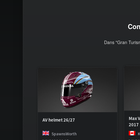
Con
Dans "Gran Turism
Max V
AV helmet 26/27
2017
SpawnsWorth
K