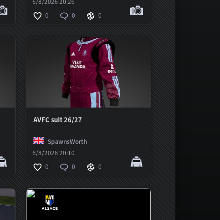
6/8/2026 20:26
0
0
0
AVFC suit 26/27
SpawnsWorth
6/8/2026 20:10
0
0
0