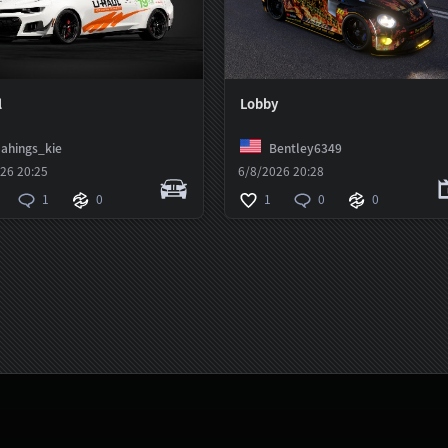
l
Lobby
ahings_kie
Bentley6349
26 20:25
6/8/2026 20:28
1
0
1
0
0