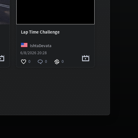
Lap Time Challenge
IshtaDevata
6/8/2026 20:28
0
0
0