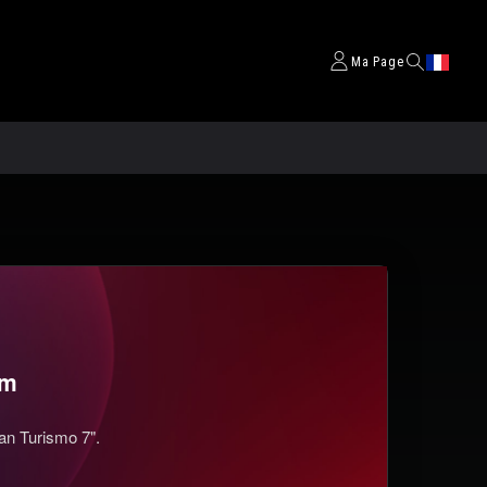
Ma Page
om
an Turismo 7".