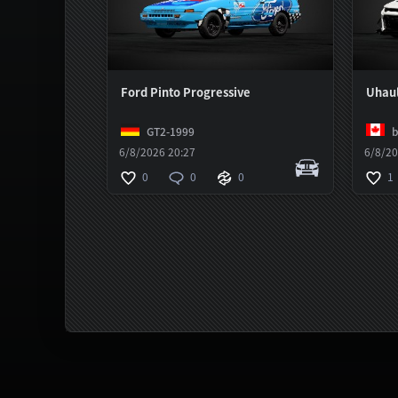
Ford Pinto Progressive
Uhau
GT2-1999
b
6/8/2026 20:27
6/8/20
0
0
0
1