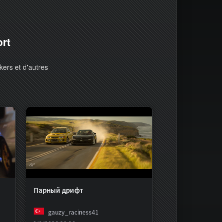
ort
kers et d'autres
Парный дрифт
gauzy_raciness41