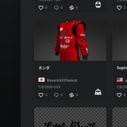
0
0
0
5
ホンダ
Supe
Maverick55Tomcat
7/8/2026 6:59
7/8/20
0
0
0
0