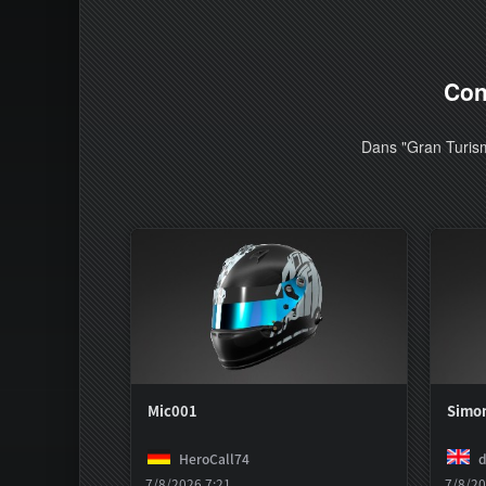
Con
Dans "Gran Turism
Mic001
Simon
HeroCall74
d
7/8/2026 7:21
7/8/20