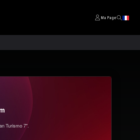
Ma Page
om
an Turismo 7".