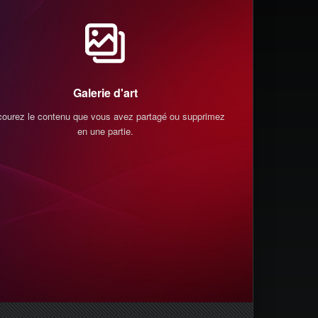
Galerie d'art
courez le contenu que vous avez partagé ou supprimez-
Vous pouvez vo
en une partie.
qui vous suiven