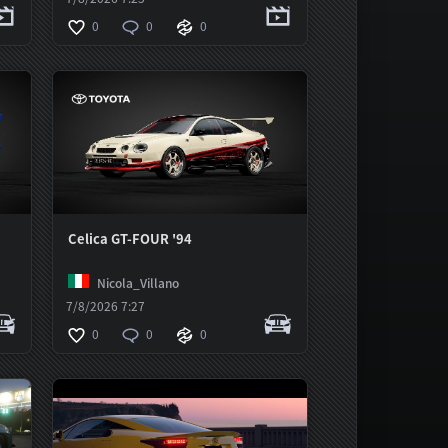
0
0
0
Celica GT-FOUR '94
Nicola_Villano
7/8/2026 7:27
0
0
0