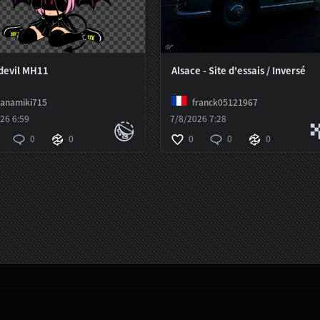
e devil MH11
Alsace - Site d'essais / Inversé
anamiki715
franck05121967
26 6:59
7/8/2026 7:28
0
0
0
0
0