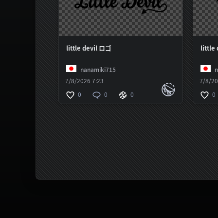
little devil ロゴ
littl
nanamiki715
n
7/8/2026 7:23
7/8/20
0
0
0
0