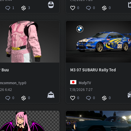
1
3
0
0
0
r Buu
M3 07 SUBARU Rally Ted
uncommon_typ0
MofpTV
26 6:42
7/8/2026 7:27
0
0
0
0
0