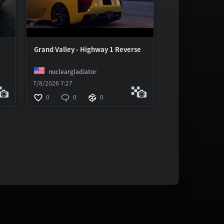
Grand Valley - Highway 1 Reverse
nucleargladiator
7/8/2026 7:27
0
0
0