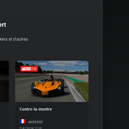
ort
kers et d'autres
Contre-la-montre
xfx59200
7/8/2026 7:25