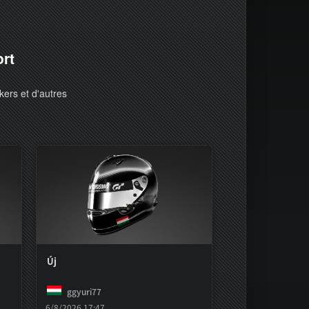
ort
kers et d'autres
Új
ggyuri77
6/8/2026 17:47