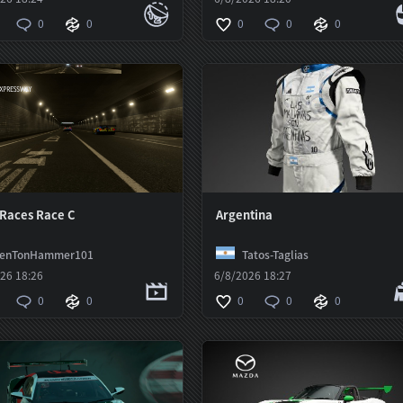
0
0
0
0
0
 Races Race C
Argentina
TenTonHammer101
Tatos-Taglias
26 18:26
6/8/2026 18:27
0
0
0
0
0