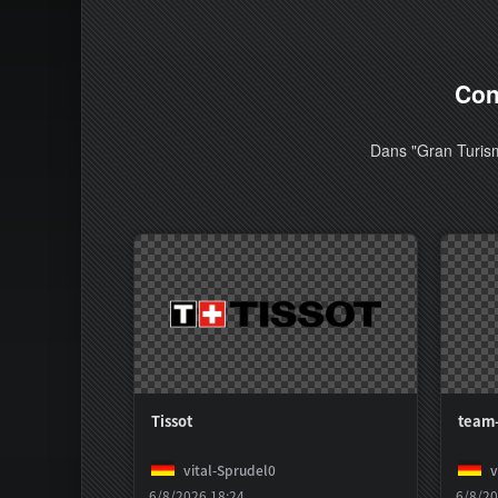
Con
Dans "Gran Turism
Tissot
team
vital-Sprudel0
v
6/8/2026 18:24
6/8/20