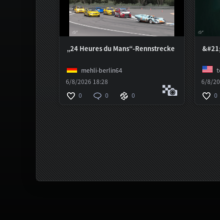
„24 Heures du Mans“-Rennstrecke
&#21;
mehli-berlin64
t
6/8/2026 18:28
6/8/20
0
0
0
0