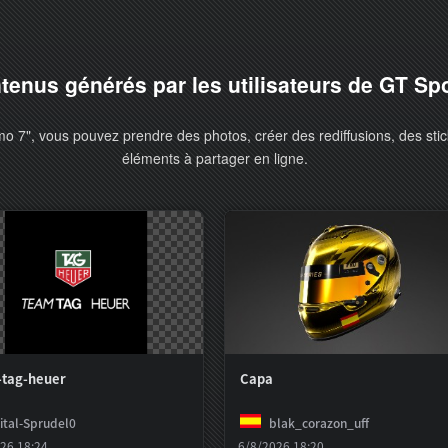
tenus générés par les utilisateurs de GT Sp
o 7", vous pouvez prendre des photos, créer des rediffusions, des stic
éléments à partager en ligne.
-tag-heuer
Capa
ital-Sprudel0
blak_corazon_uff
26 18:24
6/8/2026 18:20