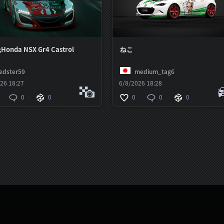
Honda NSX Gr4 Castrol
ねこ
edster59
medium_tag6
26 18:27
6/8/2026 18:28
0
0
0
0
0