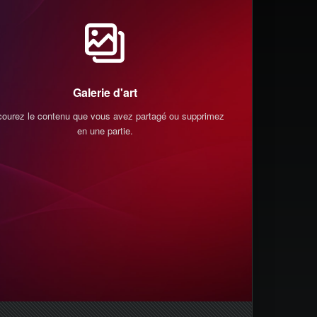
Galerie d'art
courez le contenu que vous avez partagé ou supprimez-
Vous pouvez vo
en une partie.
qui vous suiven