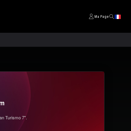
Ma Page
om
an Turismo 7".