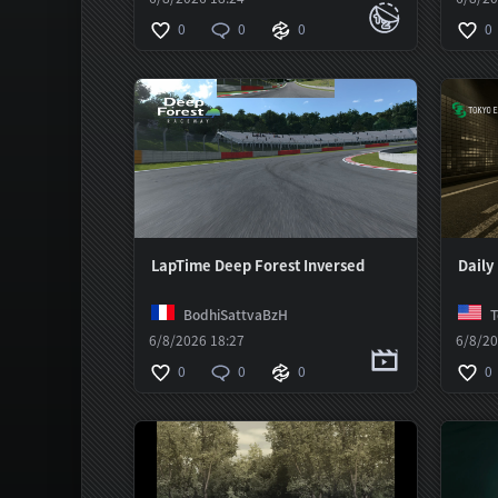
0
0
0
0
LapTime Deep Forest Inversed
Daily
BodhiSattvaBzH
6/8/2026 18:27
6/8/20
0
0
0
0