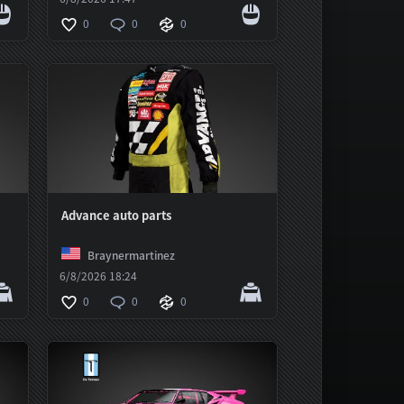
0
0
0
Advance auto parts
Braynermartinez
6/8/2026 18:24
0
0
0