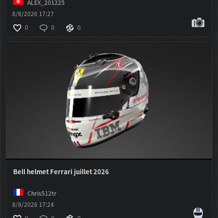
ALEX_201225
8/8/2026 17:27
0
0
0
Bell helmet Ferrari juillet 2026
Chris512tr
8/8/2026 17:24
0
0
0