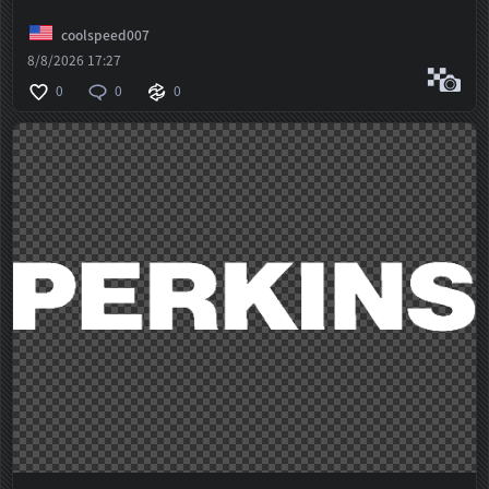
coolspeed007
8/8/2026 17:27
0
0
0