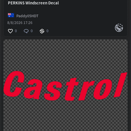
PERKINS Windscreen Decal
Paddy05HDT
8/8/2026 17:26
0
0
0