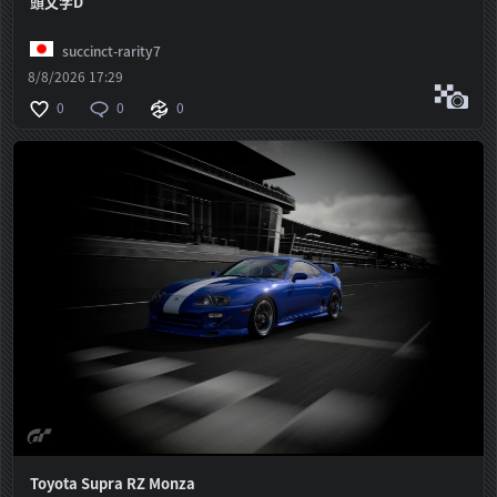
頭文字D
succinct-rarity7
8/8/2026 17:29
0
0
0
Toyota Supra RZ Monza