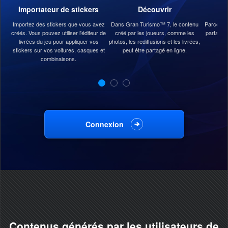
Importateur de stickers
Découvrir
Importez des stickers que vous avez
Dans Gran Turismo™ 7, le contenu
Parcoure
créés. Vous pouvez utiliser l'éditeur de
créé par les joueurs, comme les
partagé 
livrées du jeu pour appliquer vos
photos, les rediffusions et les livrées,
stickers sur vos voitures, casques et
peut être partagé en ligne.
combinaisons.
Connexion
Contenus générés par les utilisateurs de