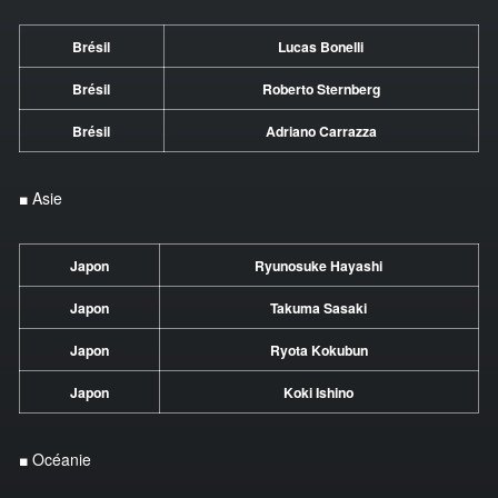
Brésil
Lucas Bonelli
Brésil
Roberto Sternberg
Brésil
Adriano Carrazza
■ Asie
Japon
Ryunosuke Hayashi
Japon
Takuma Sasaki
Japon
Ryota Kokubun
Japon
Koki Ishino
■ Océanie