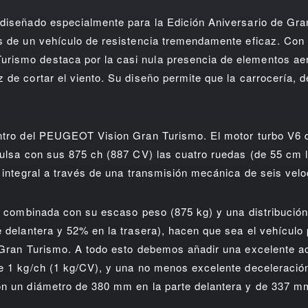
 diseñado especialmente para la Edición Aniversario de Gr
s de un vehículo de resistencia tremendamente eficaz. Con un
ismo destaca por la casi nula presencia de elementos ae
 de cortar el viento. Su diseño permite que la carrocería,
ntro del PEUGEOT Vision Gran Turismo. El motor turbo V6 de
pulsa con sus 875 ch (887 CV) las cuatro ruedas (de 55 cm 
n integral a través de una transmisión mecánica de seis vel
a, combinada con su escaso peso (875 kg) y una distribució
e delantera y 52% en la trasera), hacen que sea el vehículo
 Gran Turismo. A todo esto debemos añadir una excelente ac
e 1 kg/ch (1 kg/CV), y una no menos excelente deceleració
on un diámetro de 380 mm en la parte delantera y de 337 mm