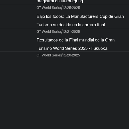
magistral en Nürburgring
GT World Series
12/25/2025
Bajo los focos: La Manufacturers Cup de Gran
Turismo se decide en la carrera final
GT World Series
12/21/2025
Resultados de la Final mundial de la Gran
Turismo World Series 2025 - Fukuoka
GT World Series
12/20/2025
¡Llega la Gran Turismo World Series 2026! Se
celebrarán cuatro eventos en directo empezando
por Abu Dabi en marzo
GT World Series
12/15/2025
To all World Finals – Fukuoka ticket holders
Gran Turismo™ 7
12/12/2025
¡Juega a Gran Turismo entre el 15 de diciembre
de 2025 y el 5 de enero de 2026 y recibe regalos
de dos campañas especiales!