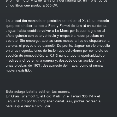
el primer motor V12 de la historia del fabricante: un monstruo de
cinco litros que producía 500 CV.
La unidad iba montada en posición central en el XJ13, un modelo
que podría haber tratado a Ford y Ferrari de tú a tú en su época.
Jaguar había decidido volver a Le Mans por la puerta grande al
año siguiente con este vehículo y empezó a hacer pruebas en
secreto. Sin embargo, apenas unos meses antes de disputarse la
carrera, el proyecto se canceló. De pronto, Jaguar se vio envuelta
en unas negociaciones de fusión que detuvieron por completo su
sección de competición. El XJ13 nunca tuvo la oportunidad de
medirse a otros en una carrera y, después de un accidente en
unas pruebas de 1971, desapareció del mapa, como si nunca
hubiera existido.
Esta aciaga batalla está en tus manos.
En Gran Turismo® 5, el Ford Mark IV, el Ferrari 330 P4 y el
Jaguar XJ13 por fin comparten cartel. Así, podrás recrear la
batalla que nunca tuvo lugar.