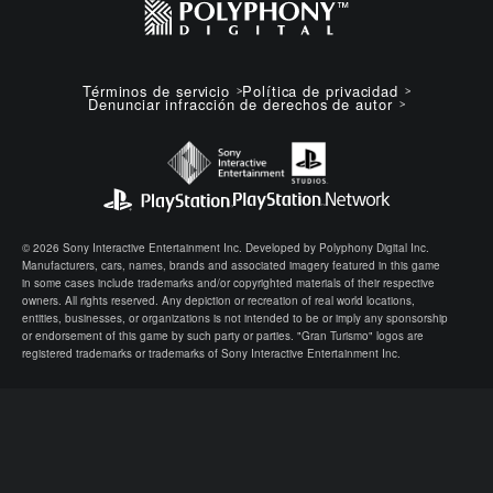
Términos de servicio
Política de privacidad
Denunciar infracción de derechos de autor
© 2026 Sony Interactive Entertainment Inc. Developed by Polyphony Digital Inc.
Manufacturers, cars, names, brands and associated imagery featured in this game
in some cases include trademarks and/or copyrighted materials of their respective
owners. All rights reserved. Any depiction or recreation of real world locations,
entities, businesses, or organizations is not intended to be or imply any sponsorship
or endorsement of this game by such party or parties. "Gran Turismo" logos are
registered trademarks or trademarks of Sony Interactive Entertainment Inc.