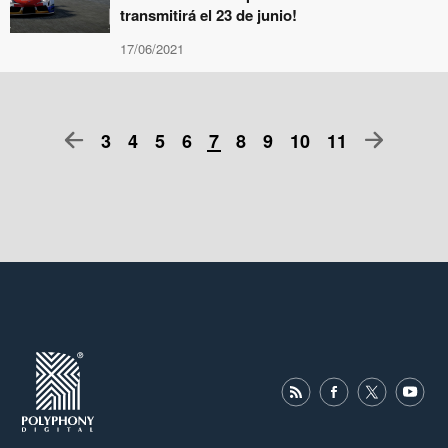
transmitirá el 23 de junio!
17/06/2021
3
4
5
6
7
8
9
10
11