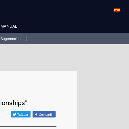
MANUAL
Sugerencias
ionships"
Twittear
Compartir