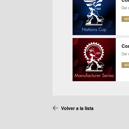
Del 
MO
Com
Del 
MO
Volver a la lista