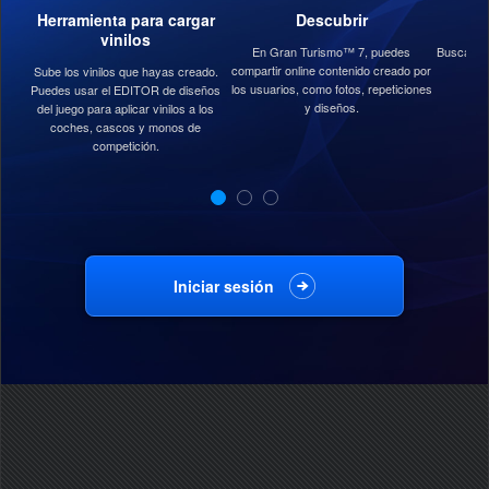
Herramienta para cargar
Descubrir
vinilos
En Gran Turismo™ 7, puedes
Busca o b
compartir online contenido creado por
Sube los vinilos que hayas creado.
los usuarios, como fotos, repeticiones
Puedes usar el EDITOR de diseños
y diseños.
del juego para aplicar vinilos a los
coches, cascos y monos de
competición.
Iniciar sesión