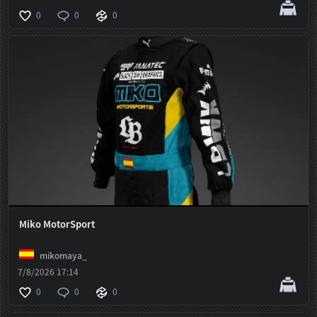
0
0
0
Miko MotorSport
mikomaya_
7/8/2026 17:14
0
0
0