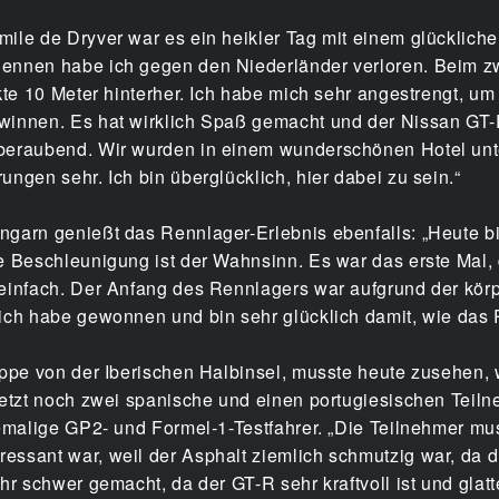
ile de Dryver war es ein heikler Tag mit einem glückliche
ennen habe ich gegen den Niederländer verloren. Beim zw
kte 10 Meter hinterher. Ich habe mich sehr angestrengt, u
innen. Es hat wirklich Spaß gemacht und der Nissan GT-R i
beraubend. Wir wurden in einem wunderschönen Hotel unter
ngen sehr. Ich bin überglücklich, hier dabei zu sein.“
ngarn genießt das Rennlager-Erlebnis ebenfalls: „Heute b
e Beschleunigung ist der Wahnsinn. Es war das erste Mal,
 einfach. Der Anfang des Rennlagers war aufgrund der kör
ich habe gewonnen und bin sehr glücklich damit, wie das R
uppe von der Iberischen Halbinsel, musste heute zusehen, 
jetzt noch zwei spanische und einen portugiesischen Teilne
emalige GP2- und Formel-1-Testfahrer. „Die Teilnehmer muss
ssant war, weil der Asphalt ziemlich schmutzig war, da d
hr schwer gemacht, da der GT-R sehr kraftvoll ist und gla