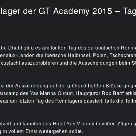
lager der GT Academy 2015 – Tag
 Abu Dhabi ging es am fünften Tag des europäischen Renn
enelux-Länder, die Iberische Halbinsel, Polen, Tschechie
uxusjacht auszuprobieren und die Ausscheidungen beim St
 der Ausscheidung auf der glühend heißen Brücke ging es
iscamp des Yas Marina Circuit. Hauptjuror Rob Barff erkl
s am letzten Tag des Rennlagers passiert, falls die Teiln
izeit und konnten das Hotel Yas Viceroy in vollen Zügen 
 in vollem Ernst weitergehen sollte.