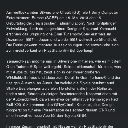
Am weltbekannten Silverstone Circuit (GB) feiert Sony Computer
Entertainment Europe (SCEE) am 15. Mai 2013 den 15.
Geburtstag der „realistischen Fahrsimulation“. Nach fünfjähriger
Entwicklung durch den legendären Designer Kazunori Yamauchi
erschien das ursprüngliche Gran Turismo®-Spiel erstmals im
Dezember 1997 in Japan und wurde 1998 weltweit veröffentlicht.
Die Reihe gewann mehrere Auszeichnungen und entwickelte sich
zum meistverkauften PlayStation®-Titel überhaupt.
Yamauchi-san möchte uns in Silverstone mitteilen, wie es mit dem
Gran Turismo®-Spiel weitergeht. Seine Leidenschaft für alles, was
mit Autos zu tun hat, zeigt sich in der immer größeren
Wirklichkeitstreue und Liebe zum Detail in Gran Turismo® und der
riesigen Auswahl an Autos, für welche die Spiele berühmt sind.
Starke Beziehungen zu vielen Herstellern, die in der Reihe zu
finden sind, führten zu einigen faszinierenden Kooperationen mit
der Automobilwelt; da wären etwa der ultimative Rennwagen Red
Bull X2010 zu nennen, das GTbyCitroën-Konzept, eine Design-
Kooperation für eine Präsentation des echten Nissan GT-R und
eine innovative neue App für den Toyota GT86.
In enger Zusammenarbeit mit Nissan verlieh PlayStation® der