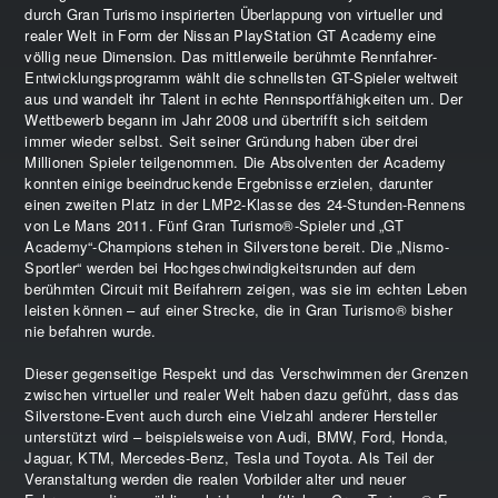
durch Gran Turismo inspirierten Überlappung von virtueller und
realer Welt in Form der Nissan PlayStation GT Academy eine
völlig neue Dimension. Das mittlerweile berühmte Rennfahrer-
Entwicklungsprogramm wählt die schnellsten GT-Spieler weltweit
aus und wandelt ihr Talent in echte Rennsportfähigkeiten um. Der
Wettbewerb begann im Jahr 2008 und übertrifft sich seitdem
immer wieder selbst. Seit seiner Gründung haben über drei
Millionen Spieler teilgenommen. Die Absolventen der Academy
konnten einige beeindruckende Ergebnisse erzielen, darunter
einen zweiten Platz in der LMP2-Klasse des 24-Stunden-Rennens
von Le Mans 2011. Fünf Gran Turismo®-Spieler und „GT
Academy“-Champions stehen in Silverstone bereit. Die „Nismo-
Sportler“ werden bei Hochgeschwindigkeitsrunden auf dem
berühmten Circuit mit Beifahrern zeigen, was sie im echten Leben
leisten können – auf einer Strecke, die in Gran Turismo® bisher
nie befahren wurde.
Dieser gegenseitige Respekt und das Verschwimmen der Grenzen
zwischen virtueller und realer Welt haben dazu geführt, dass das
Silverstone-Event auch durch eine Vielzahl anderer Hersteller
unterstützt wird – beispielsweise von Audi, BMW, Ford, Honda,
Jaguar, KTM, Mercedes-Benz, Tesla und Toyota. Als Teil der
Veranstaltung werden die realen Vorbilder alter und neuer