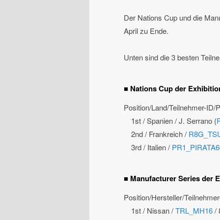
Der Nations Cup und die Manu
April zu Ende.
Unten sind die 3 besten Teiln
■ Nations Cup der Exhibitio
Position/Land/Teilnehmer-ID/
1st / Spanien / J. Serrano (
2nd / Frankreich /
R8G_TS
3rd / Italien /
PR1_PIRATA6
■ Manufacturer Series der E
Position/Hersteller/Teilnehme
1st / Nissan /
TRL_MH16
/ 