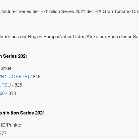
facturer Series der Exhibition Series 2021 der FIA Gran Turismo C
ehmer aus der Region Europa/Naher Osten/Afrika am Ende dieser Sais
n Series 2021
Punkte
PR1_JOSETE
) / 846
UTSU
/ 825
66
/ 818
xhibition Series 2021
r-ID/Punkte
877