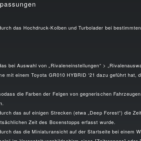
npassungen
rch das Hochdruck-Kolben und Turbolader bei bestimmten E
 bei Auswahl von „Rivaleneinstellungen“ > „Rivalenauswahl
me mit einem Toyota GR010 HYBRID ‘21 dazu geführt hat, d
dass die Farben der Felgen von gegnerischen Fahrzeugen i
n.
h das auf einigen Strecken (etwa „Deep Forest“) die Zeit 
sächlichen Zeit des Boxenstopps erfasst wurde.
ch das die Miniaturansicht auf der Startseite bei einem 
eln“ im Veranstaltungsbildschirm eines [Zeitrennens] oder [