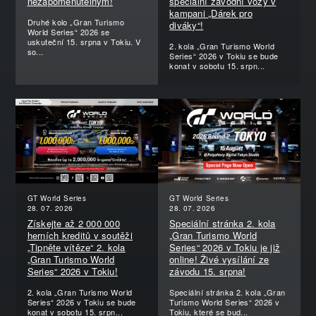
nezapomenutelným!
speciální závodní vozy v
kampani „Dárek pro
Druhé kolo „Gran Turismo
diváky“!
World Series“ 2026 se
uskuteční 15. srpna v Tokiu. V
2. kola „Gran Turismo World
so...
Series“ 2026 v Tokiu se bude
konat v sobotu 15. srpn...
GT World Series
GT World Series
28. 07. 2026
28. 07. 2026
Získejte až 2 000 000
Speciální stránka 2. kola
herních kreditů v soutěži
„Gran Turismo World
„Tipněte vítěze“ 2. kola
Series“ 2026 v Tokiu je již
„Gran Turismo World
online! Živé vysílání ze
Series“ 2026 v Tokiu!
závodu 15. srpna!
2. kola „Gran Turismo World
Speciální stránka 2. kola „Gran
Series“ 2026 v Tokiu se bude
Turismo World Series“ 2026 v
konat v sobotu 15. srpn...
Tokiu, které se bud...