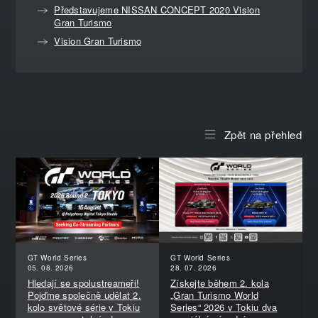
Představujeme NISSAN CONCEPT 2020 Vision
Gran Turismo
Vision Gran Turismo
Zpět na přehled
GT World Series
GT World Series
05. 08. 2026
28. 07. 2026
Hledají se spolustreameři!
Získejte během 2. kola
Pojďme společně udělat 2.
„Gran Turismo World
kolo světové série v Tokiu
Series“ 2026 v Tokiu dva