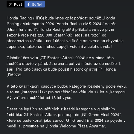
Post
Sdílet
Honda Racing (HRC) bude letos opět pořádat soutěž „Honda
Racing eMotorsports 2024 (Honda Racing eMS 2024)“ ve hře
„Gran Turismo 7“. Honda Racing eMS přilákala ve své první
sezoně více než 220 000 účastníků; letos, na rozdíl od
předchozího ročníku, není účast ve finále omezena na obyvatele
Japonska, takže se mohou zapojit všichni z celého světa!
Globální časovka „GT Fastest Attack 2024“ se v rámci této
soutěže otevře v pátek 2. srpna a potrvá měsíc až do neděle 1.
září. Pro tuto časovku bude použit historický stroj F1 Honda
„RA272“.
V této kvalifikační časovce budou kategorie rozděleny podle věku,
a to na „kategorii U17“ pro soutěžící ve věku do 17 let a „kategorii
Výzva“ pro soutěžící od 18 let výše.
Deset nejlepších soutěžících z každé kategorie v globálním
žebříčku GT Fastest Attack postoupí do „GT Grand Final 2024“,
které se bude konat jako závod. GT Grand Final 2024 se pojede v
neděli 1. prosince na „Honda Welcome Plaza Aoyama“.