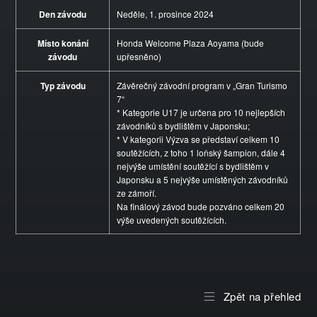
Den závodu
Neděle, 1. prosince 2024
Místo konání
Honda Welcome Plaza Aoyama (bude
závodu
upřesněno)
Typ závodu
Závěrečný závodní program v „Gran Turismo
7“
* Kategorie U17 je určena pro 10 nejlepších
závodníků s bydlištěm v Japonsku;
* V kategorii Výzva se představí celkem 10
soutěžících, z toho 1 loňský šampion, dále 4
nejvýše umístění soutěžící s bydlištěm v
Japonsku a 5 nejvýše umístěných závodníků
ze zámoří.
Na finálový závod bude pozváno celkem 20
výše uvedených soutěžících.
Zpět na přehled