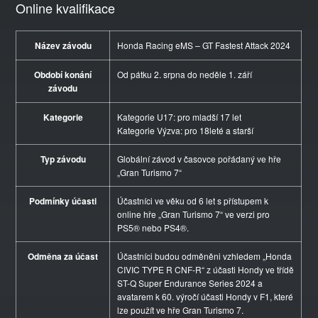
Online kvalifikace
Název závodu
Honda Racing eMS – GT Fastest Attack 2024
Období konání
Od pátku 2. srpna do neděle 1. září
závodu
Kategorie
Kategorie U17: pro mladší 17 let
Kategorie Výzva: pro 18leté a starší
Typ závodu
Globální závod v časovce pořádaný ve hře
„Gran Turismo 7“
Podmínky účasti
Účastníci ve věku od 6 let s přístupem k
online hře „Gran Turismo 7“ ve verzi pro
PS5® nebo PS4®.
Odměna za účast
Účastníci budou odměněni vzhledem „Honda
CIVIC TYPE R CNF-R“ z účasti Hondy ve třídě
ST-Q Super Endurance Series 2024 a
avatarem k 60. výročí účasti Hondy v F1, které
lze použít ve hře Gran Turismo 7.