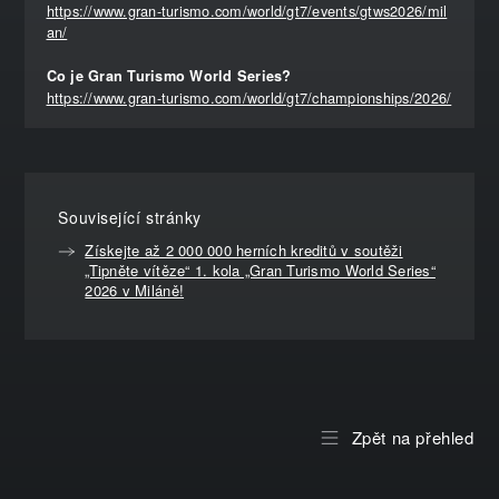
https://www.gran-turismo.com/world/gt7/events/gtws2026/mil
an/
Co je Gran Turismo World Series?
https://www.gran-turismo.com/world/gt7/championships/2026/
Související stránky
Získejte až 2 000 000 herních kreditů v soutěži
„Tipněte vítěze“ 1. kola „Gran Turismo World Series“
2026 v Miláně!
Zpět na přehled