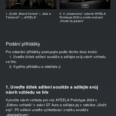
1. Zvolte „Brand Central“ > „Asie a
2. V „showroomu“ vyberte AFEELA
Tichomoří“ > „AFEELA“
Prototype 2024 a zvolte možnost
„Poslat do garáže“
Podání přihlášky
Pro odeslání přihlášky postupujte podle těchto dvou kroků:
1. Uveďte štítek sdílení soutěže a sdílejte svůj návrh vzhledu
ve hře;
2. Vyplňte přihlášku a odešlete ji.
1. Uveďte štítek sdílení soutěže a sdílejte svůj
návrh vzhledu ve hře
Vytvořte návrh vzhledu pro vůz AFEELA Prototype 2024 v
„Editoru vzhledů“ v sekci GT Auto a sdílejte jej v nabídce „Uložit
styl“. Při sdílení uveďte vyhledávací značku soutěže
„afeelagtlivery“.