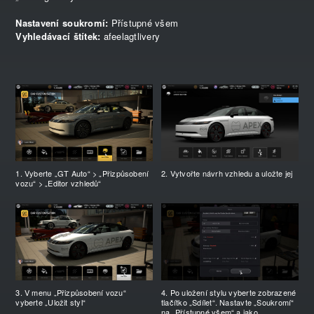
Nastavení soukromí:
Přístupné všem
Vyhledávací štítek:
afeelagtlivery
1. Vyberte „GT Auto“ > „Přizpůsobení
2. Vytvořte návrh vzhledu a uložte jej
vozu“ > „Editor vzhledů“
3. V menu „Přizpůsobení vozu“
4. Po uložení stylu vyberte zobrazené
vyberte „Uložit styl“
tlačítko „Sdílet“. Nastavte „Soukromí“
na „Přístupné všem“ a jako