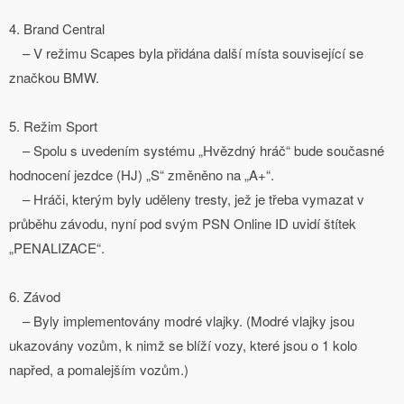
4. Brand Central
– V režimu Scapes byla přidána další místa související se
značkou BMW.
5. Režim Sport
– Spolu s uvedením systému „Hvězdný hráč“ bude současné
hodnocení jezdce (HJ) „S“ změněno na „A+“.
– Hráči, kterým byly uděleny tresty, jež je třeba vymazat v
průběhu závodu, nyní pod svým PSN Online ID uvidí štítek
„PENALIZACE“.
6. Závod
– Byly implementovány modré vlajky. (Modré vlajky jsou
ukazovány vozům, k nimž se blíží vozy, které jsou o 1 kolo
napřed, a pomalejším vozům.)