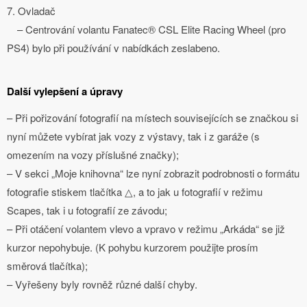
7. Ovladač
– Centrování volantu Fanatec® CSL Elite Racing Wheel (pro
PS4) bylo při používání v nabídkách zeslabeno.
Další vylepšení a úpravy
– Při pořizování fotografií na místech souvisejících se značkou si
nyní můžete vybírat jak vozy z výstavy, tak i z garáže (s
omezením na vozy příslušné značky);
– V sekci „Moje knihovna“ lze nyní zobrazit podrobnosti o formátu
fotografie stiskem tlačítka △, a to jak u fotografií v režimu
Scapes, tak i u fotografií ze závodu;
– Při otáčení volantem vlevo a vpravo v režimu „Arkáda“ se již
kurzor nepohybuje. (K pohybu kurzorem použijte prosím
směrová tlačítka);
– Vyřešeny byly rovněž různé další chyby.