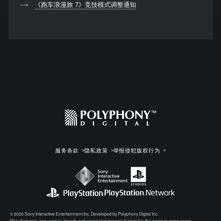
《跑车浪漫旅 7》竞技模式调整通知
服务条款
隐私政策
举报侵犯版权行为
© 2026 Sony Interactive Entertainment Inc. Developed by Polyphony Digital Inc.
Manufacturers, cars, names, brands and associated imagery featured in this game in some cases