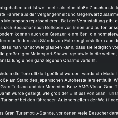
abgehalten und ist weit mehr als eine bloße Zurschaustell
rte Fahrer aus der Vergangenheit und Gegenwart zusamm
s Motorsports repräsentieren. Bei der Veranstaltung gibt e
as sich Besucher nach Belieben von innen und außen ans
ondern können auch die Grenzen einreißen, die normaler
eren befinden sich Stände von Fahrzeugherstellern aus 
, dass man nur schwer glauben kann, dass sie lediglich v
le großartigen Motorsport-Shows irgendwie in die weiten
ranstaltung einen ganz eigenen Charme verleiht.
achdem die Tore offiziell geöffnet wurden, wurde ein Mo
größe am Stand des japanischen Autoherstellers enthüllt.
 Gran Turismo und der Mercedes-Benz AMG Vision Gran T
 Damit wurde gezeigt, wie groß der Einfluss von Gran Turism
 Turismo“ bei den führenden Autoherstellern der Welt finde
 Gran Turismo®6-Stände, vor denen viele Besucher darau