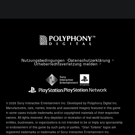
Nutzungsbedingungen
Datenschutzerklärung
Urheberrechtsverletzung melden
© 2026 Sony Interactive Entertainment Inc. Developed by Polyphony Digital Inc.
Manufacturers, cars, names, brands and associated imagery featured in this game
in some cases include trademarks and/or copyrighted materials of their respective
owners. All rights reserved. Any depiction or recreation of real world locations,
entities, businesses, or organizations is not intended to be or imply any sponsorship
or endorsement of this game by such party or parties. "Gran Turismo" logos are
registered trademarks or trademarks of Sony Interactive Entertainment Inc.