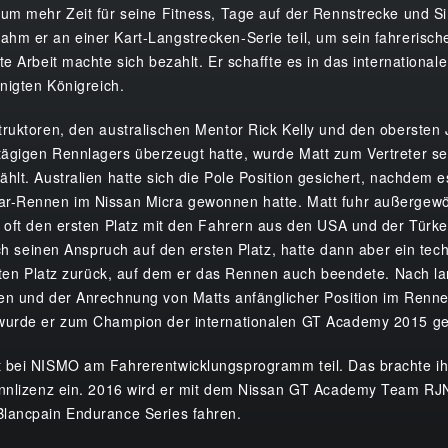
um mehr Zeit für seine Fitness, Tage auf der Rennstrecke und Si
hm er an einer Kart-Langstrecken-Serie teil, um sein fahrerisc
te Arbeit machte sich bezahlt. Er schaffte es in das internationa
inigten Königreich.
ruktoren, den australischen Mentor Rick Kelly und den obersten 
ägigen Rennlagers überzeugt hatte, wurde Matt zum Vertreter s
hlt. Australien hatte sich die Pole Position gesichert, nachdem 
r-Rennen im Nissan Micra gewonnen hatte. Matt fuhr außergewö
 oft den ersten Platz mit den Fahrern aus den USA und der Türke
lich seinen Anspruch auf den ersten Platz, hatte dann aber ein te
itten Platz zurück, auf dem er das Rennen auch beendete. Nach 
en und der Anrechnung von Matts anfänglicher Position im Renne
wurde er zum Champion der internationalen GT Academy 2015 ge
 bei NISMO am Fahrerentwicklungsprogramm teil. Das brachte i
ennlizenz ein. 2016 wird er mit dem Nissan GT Academy Team RJ
lancpain Endurance Series fahren.