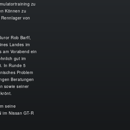
mulatortraining zu
hen Können zu
le Rennlager von
Juror Rob Barff,
eines Landes im
es am Vorabend ein
hnlich gut im
i. In Runde 5
chnisches Problem
langen Beratungen
n sowie seiner
krönt.
hm seine
N im Nissan GT-R