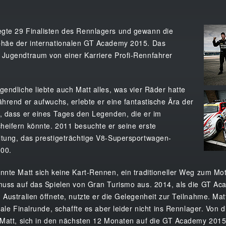
gte 29 Finalisten des Rennlagers und gewann die
phäe der internationalen GT Academy 2015. Das
 Jugendtraum von einer Karriere Profi-Rennfahrer
gendliche liebte auch Matt alles, was vier Räder hatte
ährend er aufwuchs, erlebte er eine fantastische Ära der
, dass er eines Tages den Legenden, die er im
heifern könnte. 2011 besuchte er seine erste
ltung, das prestigeträchtige V8-Supersportwagen-
000.
nnte Matt sich keine Kart-Rennen, ein traditioneller Weg zum Moto
enuss auf das Spielen von Gran Turismo aus. 2014, als die GT A
Australien öffnete, nutzte er die Gelegenheit zur Teilnahme. Matt 
onale Finalrunde, schaffte es aber leider nicht ins Rennlager. Von
 Matt, sich in den nächsten 12 Monaten auf die GT Academy 2015