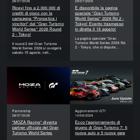
28/07/2026
28/07/2026
Ricevi fino a 2.000.000 di
È disponibile la pagina
crediti di gioco con la
speciale "Gran Turismo
campagna "Pronostica i
World Series" 2026 Rd.2 -
vincitori" del "Gran Turismo
Tokyo! Evento trasmesso
World Series" 2026 Round
in diretta il 15 agosto!
2 - Tokyo!
La pagina speciale "Gran
Turismo World Series 2026 Rd.
Il round 2 del Gran Turismo
2 - Tokyo, che si dispute...
World Series 2026 si svolgerà
sabato 15 agosto, nell...
Partnership
Aggiornamenti GT7
28/07/2026
10/06/2026
"MOZA Racing" diventa
Ecco l'aggiornamento di
partner ufficiale del Gran
giugno di Gran Turismo 7: 5
Turismo World Series
nuove auto e 5 nuove gare