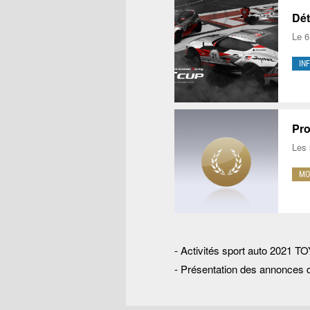
Dét
Le 6
IN
Pro
Les 
MO
-
Activités sport auto 2021
-
Présentation des annonce