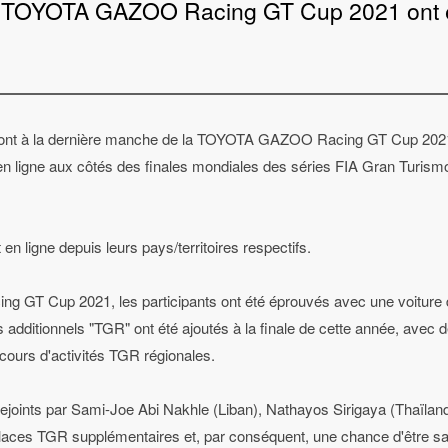
 la TOYOTA GAZOO Racing GT Cup 2021 ont 
iperont à la dernière manche de la TOYOTA GAZOO Racing GT Cup 2021
 en ligne aux côtés des finales mondiales des séries FIA Gran Turis
en ligne depuis leurs pays/territoires respectifs.
GT Cup 2021, les participants ont été éprouvés avec une voiture d
 additionnels "TGR" ont été ajoutés à la finale de cette année, avec
cours d'activités TGR régionales.
ejoints par Sami-Joe Abi Nakhle (Liban), Nathayos Sirigaya (Thaïlan
laces TGR supplémentaires et, par conséquent, une chance d'être sacr