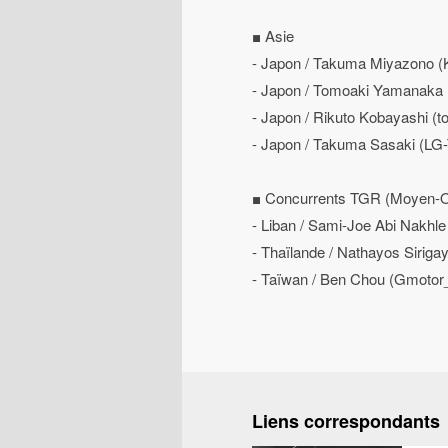
■ Asie
- Japon / Takuma Miyazono 
- Japon / Tomoaki Yamanaka
- Japon / Rikuto Kobayashi (t
- Japon / Takuma Sasaki (L
■ Concurrents TGR (Moyen-Orien
- Liban / Sami-Joe Abi Nakh
- Thaïlande / Nathayos Siri
- Taïwan / Ben Chou (Gmotor
Liens correspondants