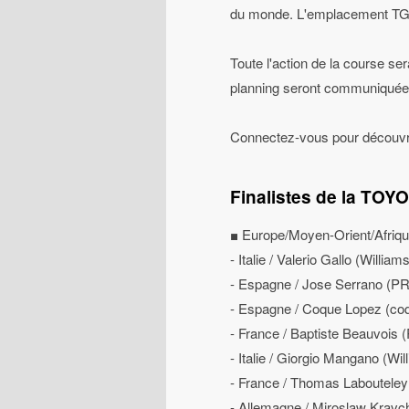
du monde. L'emplacement TGR r
Toute l'action de la course s
planning seront communiquée
Connectez-vous pour découvrir
Finalistes de la TO
■ Europe/Moyen-Orient/Afriq
- Italie / Valerio Gallo (Willi
- Espagne / Jose Serrano (
- Espagne / Coque Lopez (co
- France / Baptiste Beauvoi
- Italie / Giorgio Mangano (Wi
- France / Thomas Labouteley
- Allemagne / Miroslaw Kravc