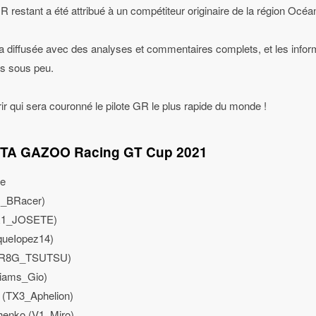
estant a été attribué à un compétiteur originaire de la région Océan
era diffusée avec des analyses et commentaires complets, et les inf
s sous peu.
 qui sera couronné le pilote GR le plus rapide du monde !
YOTA GAZOO Racing GT Cup 2021
ue
ams_BRacer)
PR1_JOSETE)
queIopez14)
s (R8G_TSUTSU)
lliams_Gio)
 (TX3_Aphelion)
henko (V1_Miro)