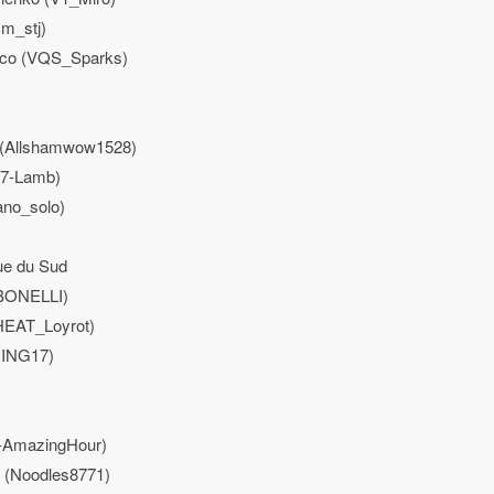
cm_stj)
sco (VQS_Sparks)
r (Allshamwow1528)
PX7-Lamb)
ano_solo)
ue du Sud
T_BONELLI)
SHEAT_Loyrot)
ACING17)
7-AmazingHour)
n (Noodles8771)