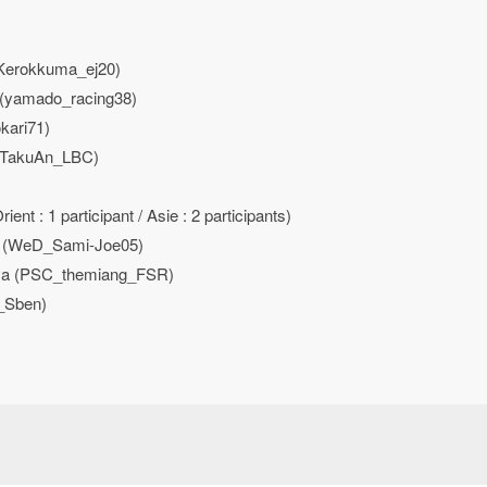
(Kerokkuma_ej20)
 (yamado_racing38)
okari71)
G-TakuAn_LBC)
t : 1 participant / Asie : 2 participants)
le (WeD_Sami-Joe05)
gaya (PSC_themiang_FSR)
_Sben)