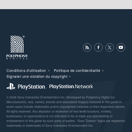
Conditions d'utilisation
Politique de confidentialité
Signaler une violation du copyright
© 2026 Sony Interactive Entertainment Inc. Developed by Polyphony Digital Inc.
Manufacturers, cars, names, brands and associated imagery featured in this game in
some cases include trademarks and/or copyrighted materials of their respective owners.
All rights reserved. Any depiction or recreation of real world locations, entities,
businesses, or organizations is not intended to be or imply any sponsorship or
endorsement of this game by such party or parties. "Gran Turismo" logos are registered
trademarks or trademarks of Sony Interactive Entertainment Inc.