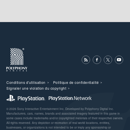
Conditions d'utilisation
Politique de confidentialité
Signaler une violation du copyright
© 2026 Sony Interactive Entertainment Inc. Developed by Polyphony Digital Inc.
Manufacturers, cars, names, brands and associated imagery featured in this game in
some cases include trademarks and/or copyrighted materials of their respective owners.
All rights reserved. Any depiction or recreation of real world locations, entities,
businesses, or organizations is not intended to be or imply any sponsorship or