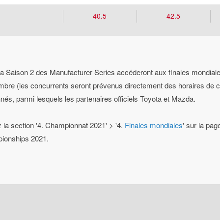
40.5
42.5
la Saison 2 des Manufacturer Series accéderont aux finales mondiales
re (les concurrents seront prévenus directement des horaires de co
nés, parmi lesquels les partenaires officiels Toyota et Mazda.
z la section '4. Championnat 2021' > '4.
Finales mondiales
' sur la pa
pionships 2021.