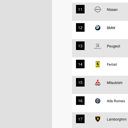
11
Nissan
12
BMW
13
Peugeot
14
Ferrari
15
Mitsubishi
16
Alfa Romeo
17
Lamborghini