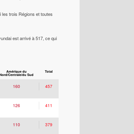
es trois Régions et toutes
undai est arrivé à 517, ce qui
Amérique du
Total
Nord/Centrale/du Sud
160
457
126
411
110
379