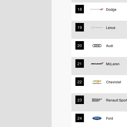
18
Dodge
19
Lexus
20
Audi
21
McLaren
22
Chevrolet
23
Renault Spor
24
Ford