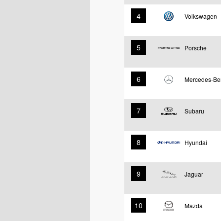
4
Volkswagen
5
Porsche
6
Mercedes-Be
7
Subaru
8
Hyundai
9
Jaguar
10
Mazda