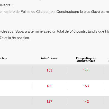
uivants :
nombre de Points de Classement Constructeurs le plus élevé parmi l
ci-dessus, Subaru a terminé avec un total de 546 points, tandis que Hy
e et la 8e position.
ucteur
Asie-Océanie
Europe/Moyen-
Orient/Afrique
153
144
132
153
127
142