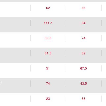
62
66
111.5
34
39.5
74
81.5
82
51
67.5
74
43.5
t
23
68