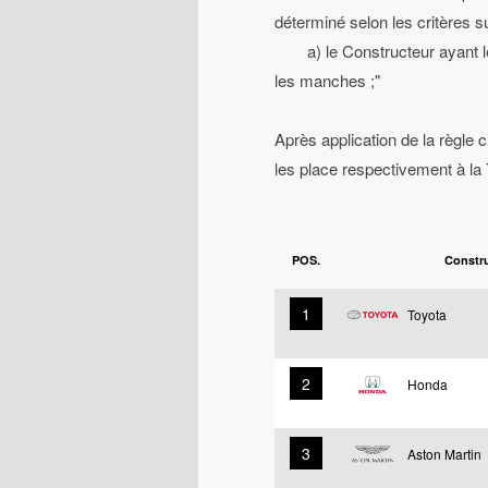
déterminé selon les critères s
a) le Constructeur ayant le 
les manches ;"
Après application de la règle 
les place respectivement à la 7
POS.
Constr
1
Toyota
2
Honda
3
Aston Martin