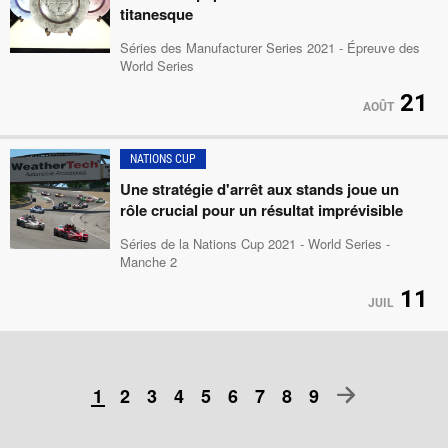
titanesque
Séries des Manufacturer Series 2021 - Épreuve des
World Series
21
AOÛT
NATIONS CUP
Une stratégie d'arrêt aux stands joue un
rôle crucial pour un résultat imprévisible
Séries de la Nations Cup 2021 - World Series -
Manche 2
11
JUIL
1
2
3
4
5
6
7
8
9