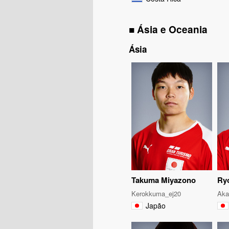
■ Ásia e Oceania
Ásia
Takuma Miyazono
Ry
Kerokkuma_ej20
Aka
Japão