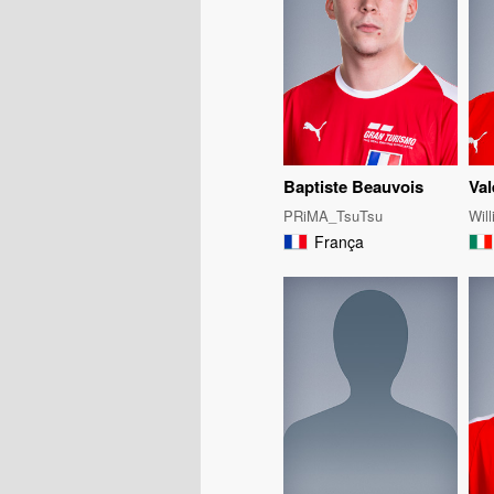
Baptiste Beauvois
Val
PRiMA_TsuTsu
Wil
França