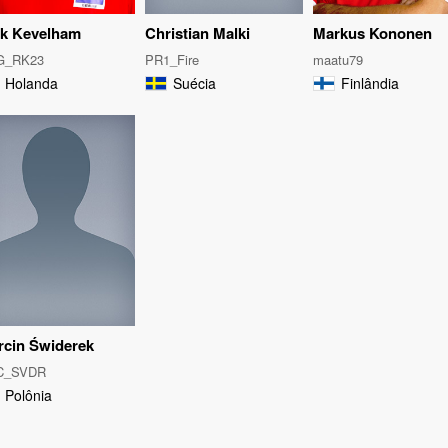
ck Kevelham
Christian Malki
Markus Kononen
G_RK23
PR1_Fire
maatu79
Holanda
Suécia
Finlândia
rcin Świderek
C_SVDR
Polônia