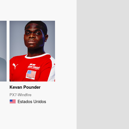
Kevan Pounder
PX7-Windfire
Estados Unidos