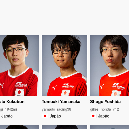
ota Kokubun
Tomoaki Yamanaka
Shogo Yoshida
gi_1942mi
yamado_racing38
gilles_honda_v12
Japão
Japão
Japão