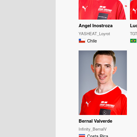
Angel Inostroza
Luc
YASHEAT_Loyrot
TG
Chile
Bernal Valverde
Infinity_BernalV
Costa Rica