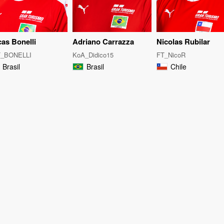
as Bonelli
Adriano Carrazza
Nicolas Rubilar
T_BONELLI
KoA_Didico15
FT_NicoR
Brasil
Brasil
Chile