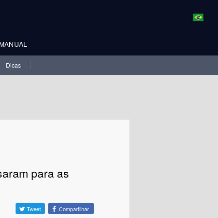
MANUAL
Dicas
saram para as
Tweet
Compartilhar