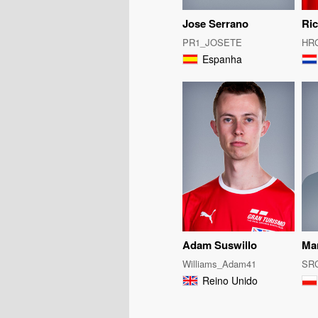
Jose Serrano
Ri
PR1_JOSETE
HR
Espanha
Adam Suswillo
Ma
Williams_Adam41
SR
Reino Unido