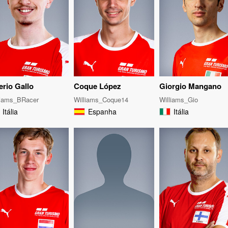
erio Gallo
Coque López
Giorgio Mangano
liams_BRacer
Williams_Coque14
Williams_Gio
Itália
Espanha
Itália