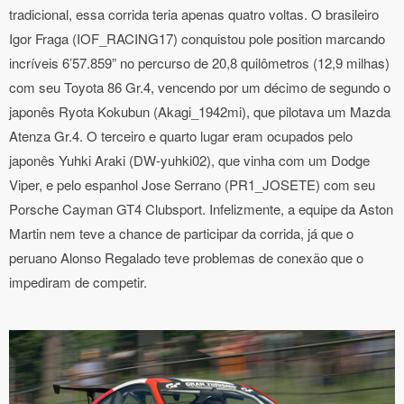
tradicional, essa corrida teria apenas quatro voltas. O brasileiro
Igor Fraga (IOF_RACING17) conquistou pole position marcando
incríveis 6’57.859” no percurso de 20,8 quilômetros (12,9 milhas)
com seu Toyota 86 Gr.4, vencendo por um décimo de segundo o
japonês Ryota Kokubun (Akagi_1942mi), que pilotava um Mazda
Atenza Gr.4. O terceiro e quarto lugar eram ocupados pelo
japonês Yuhki Araki (DW-yuhki02), que vinha com um Dodge
Viper, e pelo espanhol Jose Serrano (PR1_JOSETE) com seu
Porsche Cayman GT4 Clubsport. Infelizmente, a equipe da Aston
Martin nem teve a chance de participar da corrida, já que o
peruano Alonso Regalado teve problemas de conexão que o
impediram de competir.