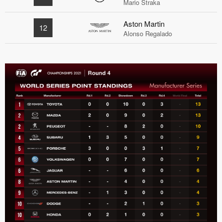
Mario Straka
Aston Martin
12
Alonso Regalado