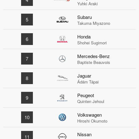
Yuhki Araki
Subaru
5
Takuma Miyazono
Honda
6
Shohei Sugimori
Mercedes-Benz
7
Baptiste Beauvois
Jaguar
8
Ádám Tápai
Peugeot
9
Quinten Jehoul
Volkswagen
10
Hiroshi Okumoto
Nissan
11