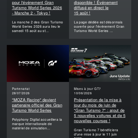
pour l'événement Gran
disponible ! Événement
Turismo World Series 2026
diffusé en direct le
- Manche 2 - Tokyo !
15 août !
La manche 2 des Gran Turismo
La page dédiée est désormais
World Series 2026 aura lieu le
ouverte pour l'événement Gran
samedi 15 août au st...
Turismo World Series ...
Partenariat
Mises à jour GT7
28/07/2026
10/06/2026
"MOZA Racing" devient
Présentation de la mise à
partenaire officiel des Gran
jour du mois de juin de
Turismo World Series
"Gran Turismo 7" : ajout de
5 nouvelles voitures et de 5
Polyphony Digital accueillera la
nouvelles courses !
marque internationale de
matériel de simulation...
Gran Turismo 7 bénéficiera
d'une mise à jour le 11 juin