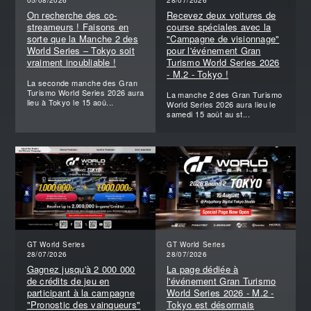
05/08/2026
28/07/2026
On recherche des co-
Recevez deux voitures de
streameurs ! Faisons en
course spéciales avec la
sorte que la Manche 2 des
"Campagne de visionnage"
World Series – Tokyo soit
pour l'événement Gran
vraiment inoubliable !
Turismo World Series 2026
- M.2 - Tokyo !
La seconde manche des Gran
Turismo World Series 2026 aura
La manche 2 des Gran Turismo
lieu à Tokyo le 15 aoû...
World Series 2026 aura lieu le
samedi 15 août au st...
GT World Series
GT World Series
28/07/2026
28/07/2026
Gagnez jusqu'à 2 000 000
La page dédiée à
de crédits de jeu en
l'événement Gran Turismo
participant à la campagne
World Series 2026 - M.2 -
"Pronostic des vainqueurs"
Tokyo est désormais