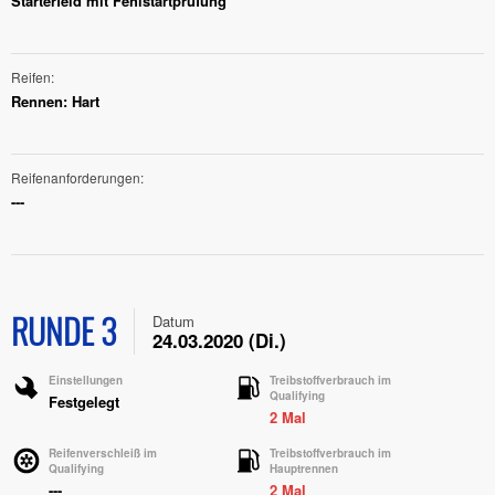
Starterfeld mit Fehlstartprüfung
Reifen
Rennen: Hart
Reifenanforderungen
---
RUNDE 3
Datum
24.03.2020 (Di.)
Einstellungen
Treibstoffverbrauch im
Qualifying
Festgelegt
2 Mal
Reifenverschleiß im
Treibstoffverbrauch im
Qualifying
Hauptrennen
---
2 Mal