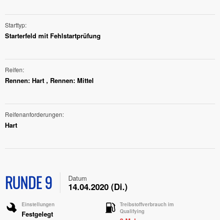
Starttyp
Starterfeld mit Fehlstartprüfung
Reifen
Rennen: Hart , Rennen: Mittel
Reifenanforderungen
Hart
RUNDE 9
Datum
14.04.2020 (Di.)
Einstellungen
Treibstoffverbrauch im
Qualifying
Festgelegt