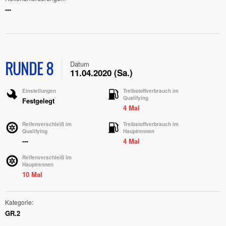
---
RUNDE 8
Datum
11.04.2020 (Sa.)
Einstellungen
Treibstoffverbrauch im
Qualifying
Festgelegt
4 Mal
Reifenverschleiß im
Treibstoffverbrauch im
Qualifying
Hauptrennen
---
4 Mal
Reifenverschleiß im
Hauptrennen
10 Mal
Kategorie
GR.2