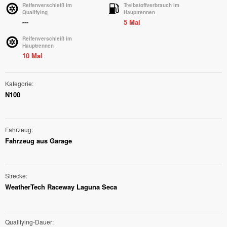
Reifenverschleiß im
Treibstoffverbrauch im
Qualifying
Hauptrennen
---
5 Mal
Reifenverschleiß im
Hauptrennen
10 Mal
Kategorie
N100
Fahrzeug
Fahrzeug aus Garage
Strecke
WeatherTech Raceway Laguna Seca
Qualifying-Dauer