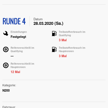
RUNDE 4
Datum
28.03.2020 (Sa.)
Einstellungen
Treibstoffverbrauch im
Qualifying
Festgelegt
3 Mal
Reifenverschleiß im
Treibstoffverbrauch im
Qualifying
Hauptrennen
---
3 Mal
Reifenverschleiß im
Hauptrennen
12 Mal
Kategorie
N200
Fahrzeug