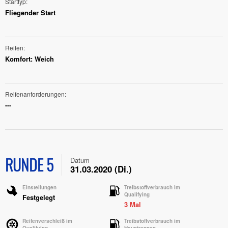
Starttyp
Fliegender Start
Reifen
Komfort: Weich
Reifenanforderungen
---
RUNDE 5
Datum
31.03.2020 (Di.)
Einstellungen
Treibstoffverbrauch im
Qualifying
Festgelegt
3 Mal
Reifenverschleiß im
Treibstoffverbrauch im