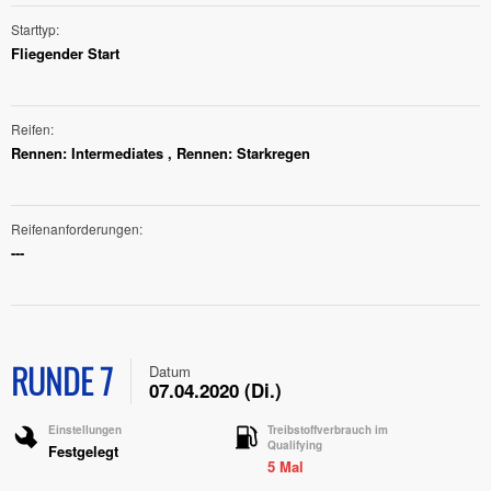
Starttyp
Fliegender Start
Reifen
Rennen: Intermediates , Rennen: Starkregen
Reifenanforderungen
---
RUNDE 7
Datum
07.04.2020 (Di.)
Einstellungen
Treibstoffverbrauch im
Qualifying
Festgelegt
5 Mal