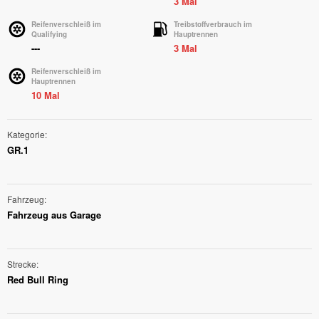
3 Mal
Reifenverschleiß im
Treibstoffverbrauch im
Qualifying
Hauptrennen
---
3 Mal
Reifenverschleiß im
Hauptrennen
10 Mal
Kategorie
GR.1
Fahrzeug
Fahrzeug aus Garage
Strecke
Red Bull Ring