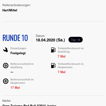
Reifenanforderungen
Hart/Mittel
RUNDE 10
Datum
18.04.2020 (Sa.)
Top 16
Einstellungen
Treibstoffverbrauch im
Qualifying
Festgelegt
7 Mal
Reifenverschleiß im
Treibstoffverbrauch im
Qualifying
Hauptrennen
---
7 Mal
Reifenverschleiß im
Hauptrennen
17 Mal
Marke
Gran Turismo Red Bull X2014 Junior