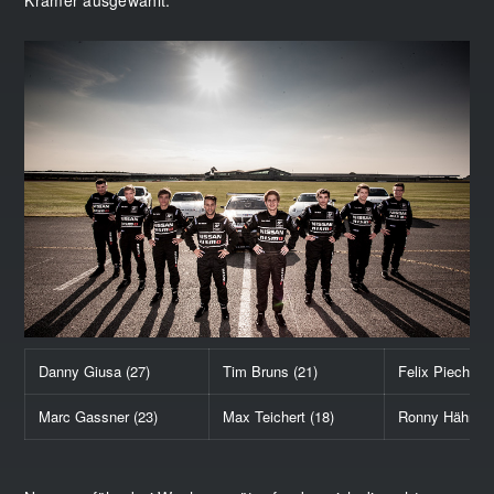
Danny Giusa (27)
Tim Bruns (21)
Felix Piechotk
Marc Gassner (23)
Max Teichert (18)
Ronny Hähnel 